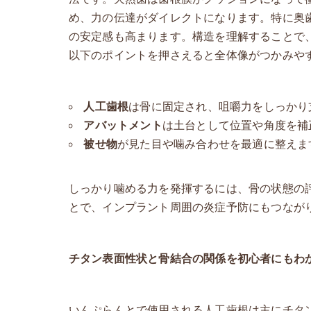
め、力の伝達がダイレクトになります。特に奥
の安定感も高まります。構造を理解することで
以下のポイントを押さえると全体像がつかみや
人工歯根
は骨に固定され、咀嚼力をしっかり
アバットメント
は土台として位置や角度を補
被せ物
が見た目や噛み合わせを最適に整えま
しっかり噛める力を発揮するには、骨の状態の
とで、インプラント周囲の炎症予防にもつなが
チタン表面性状と骨結合の関係を初心者にもわ
いんぷらんとで使用される人工歯根は主にチタ