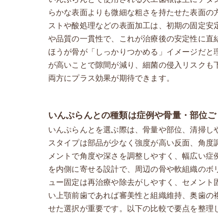
らかな表面よりも微細な粗さを持たせた表面の
ストや酸処理などの表面加工は、初期の固定安
や品質の一貫性で、これが治療後の安定性に直
ほうが骨が「しっかりつかめる」イメージだと
が高いことで隙間が減り、細菌の侵入リスクも
両方にプラス効果が期待できます。
いんぷらんとの種類は症例や骨量・部位ご
いんぷらんとを選ぶ際は、骨量や部位、清掃し
スタイプは部品が少なく強度が高い反面、角度
メントで角度や深さを調整しやすく、幅広い症
を内側に寄せる設計で、周辺の骨や軟組織のボ
ュー固定は再治療や除去がしやすく、セメント
い上顎前歯であれば審美性と組織維持、奥歯の
せた選択が重要です。以下の比較で要点を整理