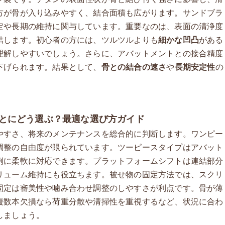
方が骨が入り込みやすく、結合面積も広がります。サンドブラ
定や長期の維持に関与しています。重要なのは、表面の清浄度
結します。初心者の方には、ツルツルよりも
細かな凹凸
がある
理解しやすいでしょう。さらに、アバットメントとの接合精度
下げられます。結果として、
骨との結合の速さ
や
長期安定性
の
とにどう選ぶ？最適な選び方ガイド
やすさ、将来のメンテナンスを総合的に判断します。ワンピー
調整の自由度が限られています。ツーピースタイプはアバット
例に柔軟に対応できます。プラットフォームシフトは連結部分
リューム維持にも役立ちます。被せ物の固定方法では、スクリ
固定は審美性や噛み合わせ調整のしやすさが利点です。骨が薄
複数本欠損なら荷重分散や清掃性を重視するなど、状況に合わ
しましょう。