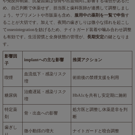
や免疫抑制薬、抗凝固薬は顎骨や出血傾向に影響する場合があるた
め、自己判断で休薬せず、担当医と歯科医師が連携して調整しまし
ょう。サプリメントや市販薬も含め、
服用中の薬剤を一覧で申告
す
ることが大切です。加えて、夜間の歯ぎしりは微小な揺れを起こし
てosseointegrationを妨げるため、ナイトガード装着や噛み合わせ調整
も有効です。生活習慣と全身状態の管理が、
長期安定
の鍵となりま
す。
影響因
implantへの主な影響
推奨アクション
子
血流低下・感染リスク
喫煙
術前後の禁煙支援を利用
増
治癒遅延・感染リスク
糖尿病
HbA1cを共有し安定期に施術
増
特定薬
処方医と調整し休薬是非を判
骨・出血への影響
剤
断
歯ぎし
微小動揺の増大
ナイトガードと咬合調整
り