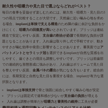
耐久性や咀嚼力や見た目で選ぶならどれがベスト？
毎日の食事を妥協せず楽しむためには、耐久性・咀嚼力・見た目の3
つの視点で比較することが大切です。天然歯に近い噛み心地を求め
る場合、
implantは単独で支える構造
のため隣の歯に余計な負担をか
けにくく、
咀嚼力の回復度が高い
とされています。ブリッジは連結
構造で安定しやすい反面、
支台歯の削合が必須
で長期的な負担が課
題となることがあります。入れ歯は取り外し式で手軽ですが、動き
やすさが噛む効率や発音に影響することがあります。審美面では
ア
バットメントとセラミック冠
を選択できるimplantが自然な質感を出
しやすく、歯ぐきとの境目も調整しやすいです。ブリッジは前歯部
での連続的な形態形成に強みがあり、入れ歯はボリュームで見た目
を整えやすい反面、
金属バネの露出
が気になる方もいます。総合的
には、長期安定と自然な見た目を重視する場合、implantが有力な選
択肢となります。
implantは単独支持
で骨と強固に結合しやすく噛み心地が安定
ブリッジは固定式で違和感が少ないが
支台歯の負担
が増える
入れ歯は調整が簡単だが
咀嚼力と審美性の維持
に工夫が必要
費用相場と通院回数とメンテナンスのリアルを比較