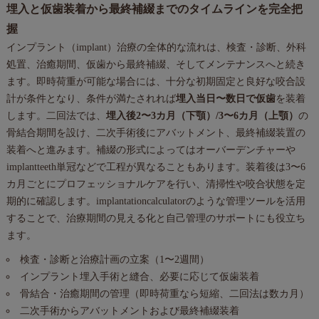
埋入と仮歯装着から最終補綴までのタイムラインを完全把
握
インプラント（implant）治療の全体的な流れは、検査・診断、外科
処置、治癒期間、仮歯から最終補綴、そしてメンテナンスへと続き
ます。即時荷重が可能な場合には、十分な初期固定と良好な咬合設
計が条件となり、条件が満たされれば
埋入当日〜数日で仮歯
を装着
します。二回法では、
埋入後2〜3カ月（下顎）/3〜6カ月（上顎）
の
骨結合期間を設け、二次手術後にアバットメント、最終補綴装置の
装着へと進みます。補綴の形式によってはオーバーデンチャーや
implantteeth単冠などで工程が異なることもあります。装着後は3〜6
カ月ごとにプロフェッショナルケアを行い、清掃性や咬合状態を定
期的に確認します。implantationcalculatorのような管理ツールを活用
することで、治療期間の見える化と自己管理のサポートにも役立ち
ます。
検査・診断と治療計画の立案（1〜2週間）
インプラント埋入手術と縫合、必要に応じて仮歯装着
骨結合・治癒期間の管理（即時荷重なら短縮、二回法は数カ月）
二次手術からアバットメントおよび最終補綴装着