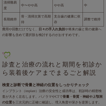
清掃難易
中〜やや高
やや高
中
度
骨・清掃次第で高期
支台歯の健康に依
長期維持
調整で維持
待
存
費用や回数だけでなく、
日々の手入れ負担
や将来の歯と骨の健康へ
の影響も含めて選択肢を検討するのがおすすめです。
診査と治療の流れと期間を初診か
ら装着後ケアまでまるごと解説
検査と診断で骨量と神経の位置をしっかりチェック
インプラント（implant）治療の安全性と成功率は、初診時の精密検
査が大きく左右します。パノラマやCTで
骨量・骨質・神経や上顎洞
の位置
を三次元的に正確に確認し、埋入角度や深さを逆算します。