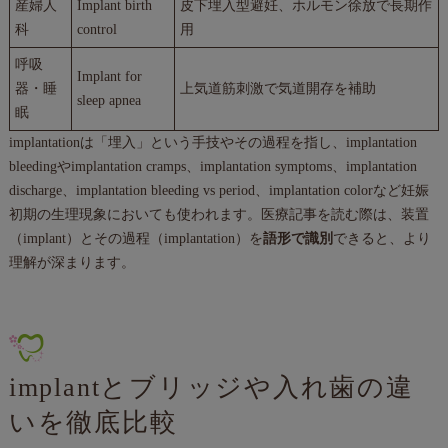
産婦人
Implant birth
皮下埋入型避妊、ホルモン徐放で長期作
科
control
用
呼吸
Implant for
器・睡
上気道筋刺激で気道開存を補助
sleep apnea
眠
implantationは「埋入」という手技やその過程を指し、implantation
bleedingやimplantation cramps、implantation symptoms、implantation
discharge、implantation bleeding vs period、implantation colorなど妊娠
初期の生理現象においても使われます。医療記事を読む際は、装置
（implant）とその過程（implantation）を
語形で識別
できると、より
理解が深まります。
implantとブリッジや入れ歯の違
いを徹底比較