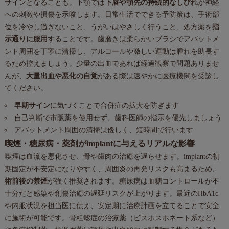
サインとなることも。下顎では
下唇や顎先の持続的なしびれ
が神経
への刺激や損傷を示唆します。日常生活でできる予防策は、手術部
位を冷やし過ぎないこと、うがいはやさしく行うこと、処方薬を
指
示通りに服用
することです。歯磨きは柔らかいブラシでアバットメ
ント周囲を丁寧に清掃し、アルコールや激しい運動は腫れを助長す
るため控えましょう。少量の出血であれば経過観察で問題ありませ
んが、
大量出血や悪化の自覚
がある際は速やかに医療機関を受診し
てください。
早期サイン
に気づくことで合併症の拡大を防ぎます
自己判断で市販薬を使用せず、歯科医師の指示を優先しましょう
アバットメント周囲の清掃は優しく、短時間で行います
喫煙・糖尿病・薬剤がimplantに与えるリアルな影響
喫煙は血流を悪化させ、骨や歯肉の治癒を遅らせます。implantの初
期固定が不安定になりやすく、周囲炎の再発リスクも高まるため、
術前後の禁煙
が強く推奨されます。糖尿病は血糖コントロールが不
十分だと感染や創傷治癒の遅延リスクが上がります。最近のHbA1c
や内服状況を担当医に伝え、安定期に治療計画を立てることで安全
に施術が可能です。骨粗鬆症の治療薬（ビスホスホネート系など）