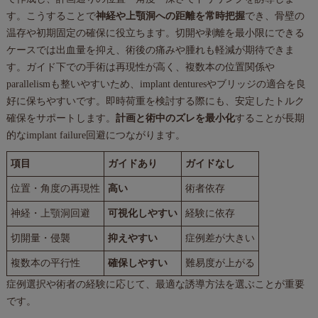
す。こうすることで
神経や上顎洞への距離を常時把握
でき、骨壁の
温存や初期固定の確保に役立ちます。切開や剥離を最小限にできる
ケースでは出血量を抑え、術後の痛みや腫れも軽減が期待できま
す。ガイド下での手術は再現性が高く、複数本の位置関係や
parallelismも整いやすいため、implant denturesやブリッジの適合を良
好に保ちやすいです。即時荷重を検討する際にも、安定したトルク
確保をサポートします。
計画と術中のズレを最小化
することが長期
的なimplant failure回避につながります。
項目
ガイドあり
ガイドなし
位置・角度の再現性
高い
術者依存
神経・上顎洞回避
可視化しやすい
経験に依存
切開量・侵襲
抑えやすい
症例差が大きい
複数本の平行性
確保しやすい
難易度が上がる
症例選択や術者の経験に応じて、最適な誘導方法を選ぶことが重要
です。