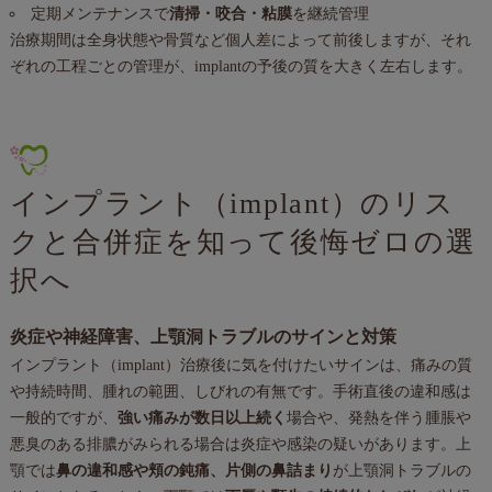
定期メンテナンスで
清掃・咬合・粘膜
を継続管理
治療期間は全身状態や骨質など個人差によって前後しますが、それ
ぞれの工程ごとの管理が、implantの予後の質を大きく左右します。
インプラント（implant）のリス
クと合併症を知って後悔ゼロの選
択へ
炎症や神経障害、上顎洞トラブルのサインと対策
インプラント（implant）治療後に気を付けたいサインは、痛みの質
や持続時間、腫れの範囲、しびれの有無です。手術直後の違和感は
一般的ですが、
強い痛みが数日以上続く
場合や、発熱を伴う腫脹や
悪臭のある排膿がみられる場合は炎症や感染の疑いがあります。上
顎では
鼻の違和感や頬の鈍痛、片側の鼻詰まり
が上顎洞トラブルの