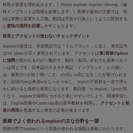
科医が装置を埋め込みます。）Dental implants improve chewing.（歯
科インプラントは咀嚼を改善します。）医療や歯科の文脈では、名
詞は実際の装置や人工物、動詞は手技や行為というように区別する
と
意味の混同を回避
しやすくなります。
発音とアクセントの迷わないチェックポイント
implantの発音は、米国英語では「イムプラント」に近く、発音記号
は/ɪmˈplænt/が広く参照されています。アクセントは
第2音節のplænt
に強勢
が置かれるのが一般的で、動詞・名詞いずれでも基本パター
ンは同じです。日本語のカタカナ表記「インプラント」との違い
は、最初の/i/が短く弱いこと、aが広いæ音になることが挙げられま
す。語頭のimは鼻音mをしっかり出し、/mpl/の子音群を一息で滑ら
かに続けると自然な発音になります。動詞形「to implant」はtoが弱
くなり、implantで強弱をつけると通じやすいでしょう。関連学習に
は、English辞典やCambridge系の音声教材を利用し、
アクセントと母
音の再現
を意識すると発音の定着が速まります。
医療でよく使われるimplantの主な分野を一望
医療分野でimplantという言葉が使われる場面は多岐にわたります。