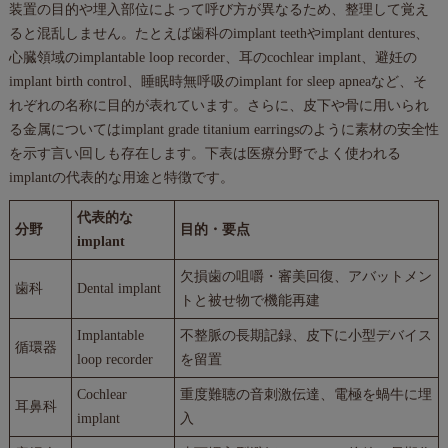
装置の目的や埋入部位によって呼び方が異なるため、整理して覚え
ると混乱しません。たとえば歯科のimplant teethやimplant dentures、
心臓領域のimplantable loop recorder、耳のcochlear implant、避妊の
implant birth control、睡眠時無呼吸のimplant for sleep apneaなど、そ
れぞれの名称に目的が表れています。さらに、皮下や骨に用いられ
る金属についてはimplant grade titanium earringsのように素材の安全性
を示す言い回しも存在します。下表は医療分野でよく使われる
implantの代表的な用途と特徴です。
代表的な
分野
目的・要点
implant
欠損歯の咀嚼・審美回復、アバットメン
歯科
Dental implant
トと被せ物で機能再建
Implantable
不整脈の長期記録、皮下に小型デバイス
循環器
loop recorder
を留置
Cochlear
重度難聴の音刺激伝達、電極を蝸牛に埋
耳鼻科
implant
入