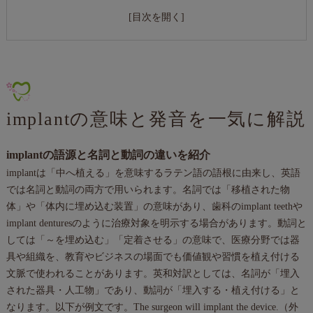
インプラント（implant）のリスクと合併症を知って後悔ゼ
ロの選択へ
医院概要
implantの意味と発音を一気に解説
implantの語源と名詞と動詞の違いを紹介
implantは「中へ植える」を意味するラテン語の語根に由来し、英語
では名詞と動詞の両方で用いられます。名詞では「移植された物
体」や「体内に埋め込む装置」の意味があり、歯科のimplant teethや
implant denturesのように治療対象を明示する場合があります。動詞と
しては「～を埋め込む」「定着させる」の意味で、医療分野では器
具や組織を、教育やビジネスの場面でも価値観や習慣を植え付ける
文脈で使われることがあります。英和対訳としては、名詞が「埋入
された器具・人工物」であり、動詞が「埋入する・植え付ける」と
なります。以下が例文です。The surgeon will implant the device.（外