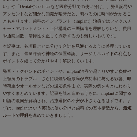
い」や「DentalやCochlearなど医療分野での使い分け」、発音記号や
アクセントなど細かな知識が曖昧だと、調べるのに時間がかかるこ
ともあります。歯科のインプラント（implant）治療ではフィクスチ
ャー・アバットメント・上部構造の三層構造を理解しないと、費用
や通院回数、清掃性を正しく判断するのも難しいものです。
本記事は、各項目ごとに分けて合計を見通せるように整理していま
す。また、骨量評価や神経の位置確認、サージカルガイドの利点も
ポイントを絞って分かりやすく解説しています。
発音・アクセントのポイントや、implant治療で起こりやすい炎症や
上顎洞のトラブル、さらに喫煙や糖尿病が成功率に与える影響、即
時荷重やオールオンなどの適応条件まで、実際の例をもとにわかり
やすくまとめています。記事を読み進めるうちに、implantに関する
用語の混同が解消され、治療選択の不安が小さくなるはずです。ま
ずは、implantという英語の使い分けと歯科での基本構造から、
最短
ルートで理解
を進めていきましょう。