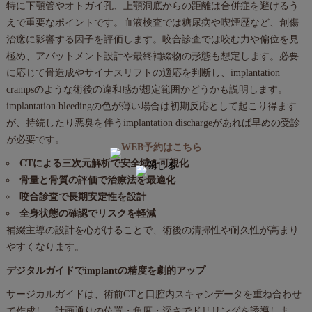
特に下顎管やオトガイ孔、上顎洞底からの距離は合併症を避けるう
えで重要なポイントです。血液検査では糖尿病や喫煙歴など、創傷
治癒に影響する因子を評価します。咬合診査では咬む力や偏位を見
極め、アバットメント設計や最終補綴物の形態も想定します。必要
に応じて骨造成やサイナスリフトの適応を判断し、implantation
crampsのような術後の違和感が想定範囲かどうかも説明します。
implantation bleedingの色が薄い場合は初期反応として起こり得ます
が、持続したり悪臭を伴うimplantation dischargeがあれば早めの受診
が必要です。
CTによる三次元解析で安全域を可視化
骨量と骨質の評価で治療法を最適化
咬合診査で長期安定性を設計
全身状態の確認でリスクを軽減
補綴主導の設計を心がけることで、術後の清掃性や耐久性が高まり
やすくなります。
デジタルガイドでimplantの精度を劇的アップ
サージカルガイドは、術前CTと口腔内スキャンデータを重ね合わせ
て作成し、計画通りの位置・角度・深さでドリリングを誘導しま