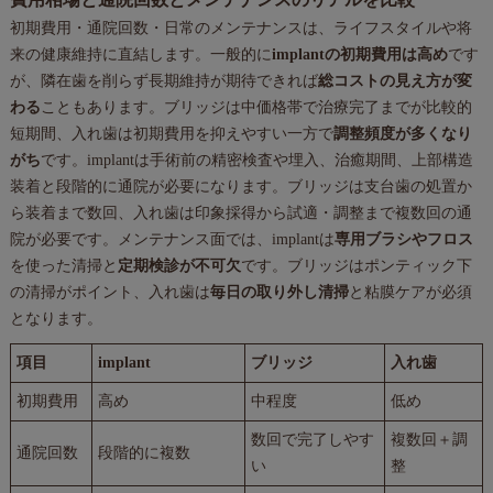
初期費用・通院回数・日常のメンテナンスは、ライフスタイルや将
来の健康維持に直結します。一般的に
implantの初期費用は高め
です
が、隣在歯を削らず長期維持が期待できれば
総コストの見え方が変
わる
こともあります。ブリッジは中価格帯で治療完了までが比較的
短期間、入れ歯は初期費用を抑えやすい一方で
調整頻度が多くなり
がち
です。implantは手術前の精密検査や埋入、治癒期間、上部構造
装着と段階的に通院が必要になります。ブリッジは支台歯の処置か
ら装着まで数回、入れ歯は印象採得から試適・調整まで複数回の通
院が必要です。メンテナンス面では、implantは
専用ブラシやフロス
を使った清掃と
定期検診が不可欠
です。ブリッジはポンティック下
の清掃がポイント、入れ歯は
毎日の取り外し清掃
と粘膜ケアが必須
となります。
項目
implant
ブリッジ
入れ歯
初期費用
高め
中程度
低め
数回で完了しやす
複数回＋調
通院回数
段階的に複数
い
整